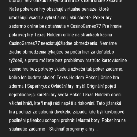
storočí. Bez ohľadu na vybratú hru sa s nami určite zabavíte.
Naše pokerové hry obsahujú virtuálne peniaze, ktoré
umožňujú vsadiť a vyhrať sumu, akú chcete. Poker hry
zadarmo online bez stiahnutia v CasinoGames77 Pre hranie
pokrovej hry Texas Holdem online na stránkach kasína
CasinoGames77 neexistujúžiadne obmedzenia. Nemáme
žiadne obmedzenia týkajúce sa počtu hier za deňalebo
týždeň, a preto môžete bez problémov hraťtúto kartovúonline
casino hru bez potreby vkladu a užívaťsi tak poker zadarmo,
koľko len budete chcieť. Texas Holdem Poker | Online hra
zdarma | Superhry.cz Ovládání hry: myší. Originální pojetí
nejoblíbenější karetní hry světa Poker Texas Holdem ocení
všichni hráči, kteří mají rádi napětí a riskování. Tato jižanská
hra pochází ze saloonů divokého západu, kde byli kovbojové
posilněni pálenkou schopni prohrát i vlastní boty. Poker hra na
stiahnutie zadarmo - Stiahnuť programy a hry ...