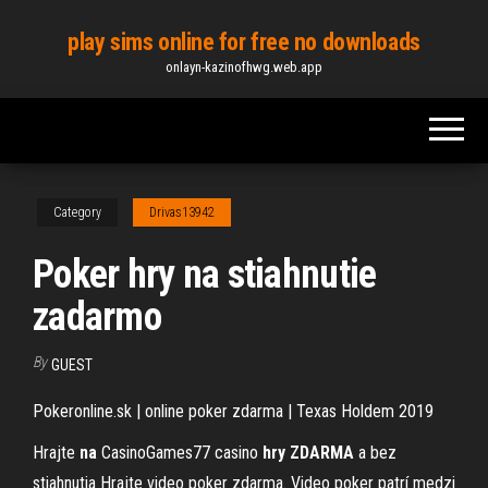
Skip
play sims online for free no downloads
to
onlayn-kazinofhwg.web.app
the
content
Category
Drivas13942
Poker hry na stiahnutie
zadarmo
By
GUEST
Pokeronline.sk | online poker zdarma | Texas Holdem 2019
Hrajte
na
CasinoGames77 casino
hry ZDARMA
a bez
stiahnutia Hrajte video poker zdarma. Video poker patrí medzi